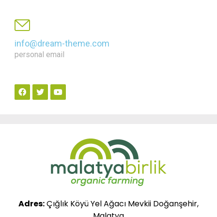
info@dream-theme.com
personal email
Adres:
Çığlık Köyü Yel Ağacı Mevkii Doğanşehir,
Malatya